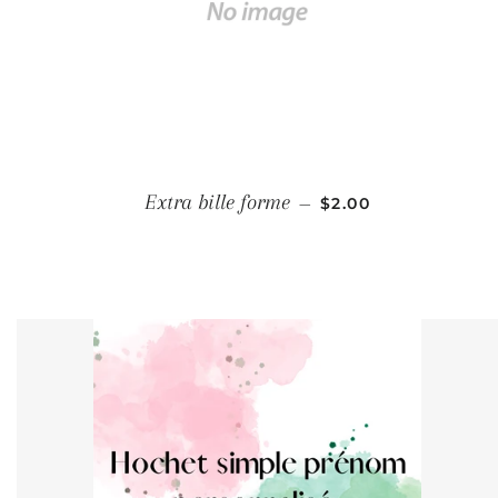
PRIX RÉGULIER
Extra bille forme
—
$2.00