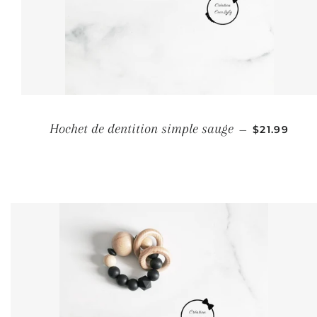
PRIX RÉGU
Hochet de dentition simple sauge
—
$21.99