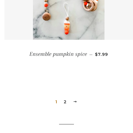
PRIX RÉGULIER
Ensemble pumpkin spice
—
$7.99
1
2
SUIVANT