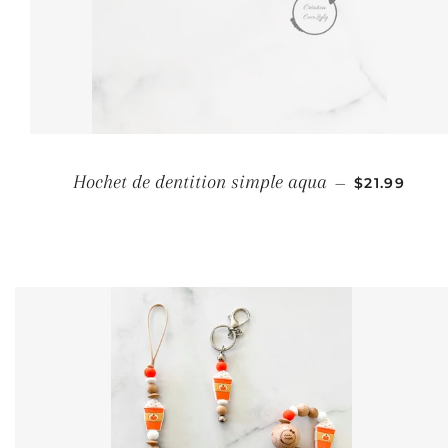
PRIX RÉGU
Hochet de dentition simple aqua
—
$21.99