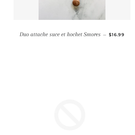
PRIX RÉG
Duo attache suce et hochet Smores
—
$16.99