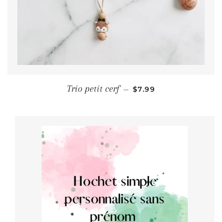
PRIX RÉGULIER
Trio petit cerf
—
$7.99