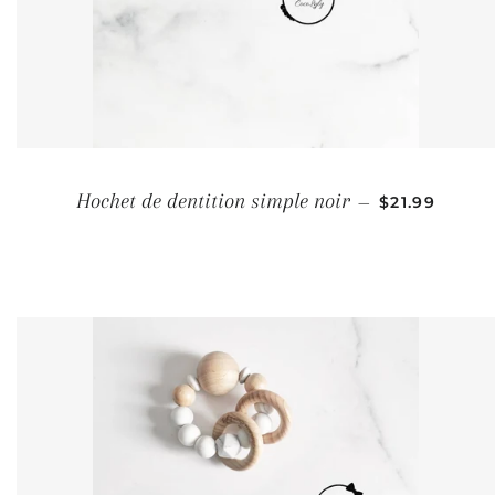
PRIX RÉGUL
Hochet de dentition simple noir
—
$21.99