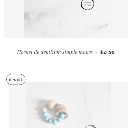
PRIX RÉGU
Hochet de dentition simple mabre
—
$21.99
ÉPUISÉ