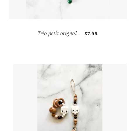
PRIX RÉGULIER
Trio petit orignal
—
$7.99