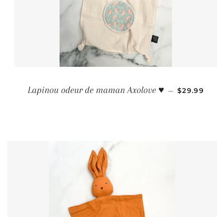
PRIX RÉG
Lapinou odeur de maman Axolove ♥️
—
$29.99