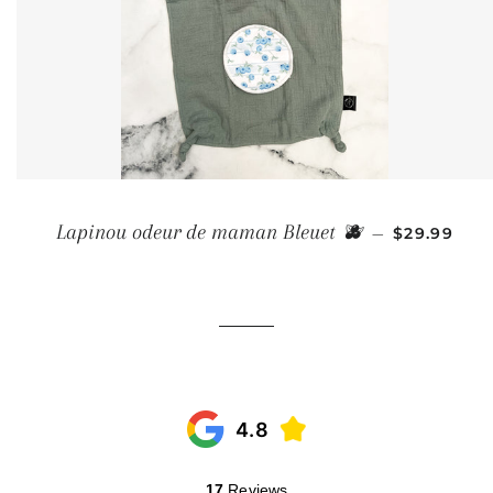
PRIX RÉGU
Lapinou odeur de maman Bleuet 🫐
—
$29.99