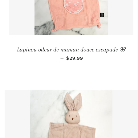
Lapinou odeur de maman douce escapade 🌸
PRIX RÉGULIER
—
$29.99