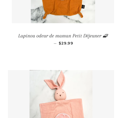
Lapinou odeur de maman Petit Déjeuner 🧇
PRIX RÉGULIER
—
$29.99