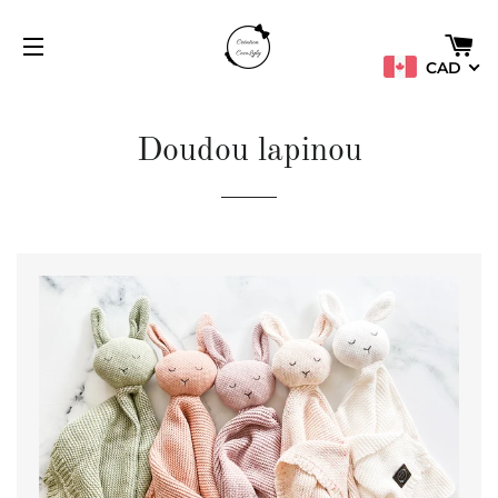
PA
CAD
NAVIGATION
Doudou lapinou