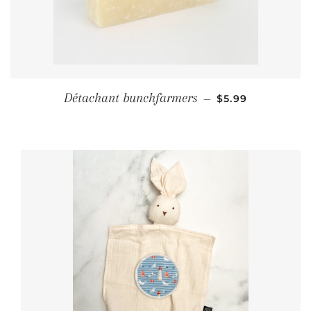
PRIX RÉGULIER
Détachant bunchfarmers
—
$5.99