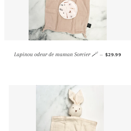
PRIX RÉGU
Lapinou odeur de maman Sorcier 🪄
—
$29.99