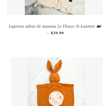
Lapinou odeur de maman Le Fleuve St-Laurent 🐋
PRIX RÉGULIER
—
$29.99