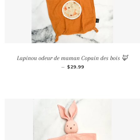
Lapinou odeur de maman Copain des bois 🦊
PRIX RÉGULIER
—
$29.99