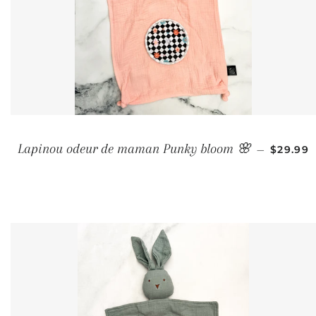
PRIX R
Lapinou odeur de maman Punky bloom 🌸
—
$29.99