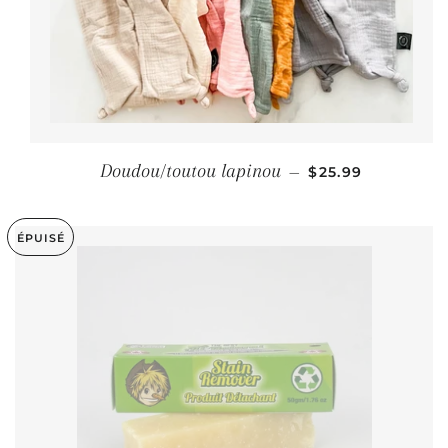
PRIX RÉGULIER
Doudou/toutou lapinou
—
$25.99
ÉPUISÉ