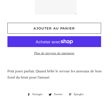
AJOUTER AU PANIER
Plus de moyens de paiement
Petit jouet parfait. Quand bébé le secoue les anneaux de bois
fond du bruit pour l'amusé.
Partager
Tweeter
Épingler
Partager
Tweeter
Épingler
sur
sur
sur
Facebook
Twitter
Pinterest