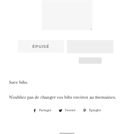
ÉPUISÉ
Suce bibs.
N'oubliez pas de changer vos bibs environ au 8semaines.
Partager
Tweeter
Épingler
Partager
Tweeter
Épingler
sur
sur
sur
Facebook
Twitter
Pinterest