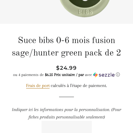
Suce bibs 0-6 mois fusion
sage/hunter green pack de 2
Prix
Prix
$24.99
régulier
réduit
ou 4 paiements de
$6.25 Prix unitaire / par
avec
ⓘ
Frais de port
calculés à l'étape de paiement.
Indiquer ici les informations pour la personnalisation. (Pour
fiches produits personnalisable seulement)