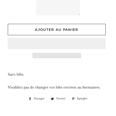
AJOUTER AU PANIER
Suce bibs.
N'oubliez pas de changer vos bibs environ au 8semaines.
Partager
Tweeter
Épingler
Partager
Tweeter
Épingler
sur
sur
sur
Facebook
Twitter
Pinterest