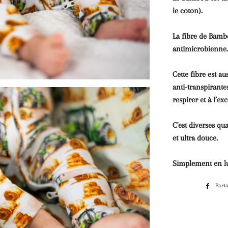
le coton).
La fibre de Bambo
antimicrobienne.
Cette fibre est au
anti-transpirante
respirer et à l’e
C'est diverses qu
et ultra douce.
Simplement en lu
Part