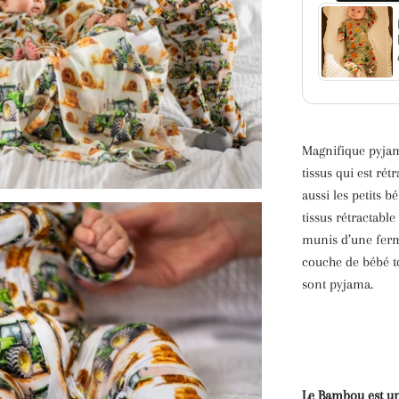
Magnifique pyjama
tissus qui est rét
aussi les petits b
tissus rétractable
munis d’une ferm
couche de bébé to
sont pyjama.
Le Bambou est une