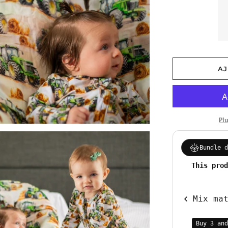
AJ
Pl
Bundle 
This pro
Mix ma
Buy 3 and