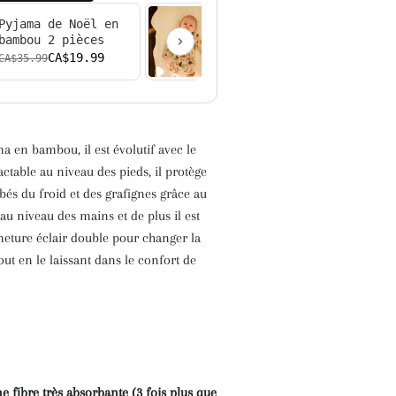
Pyjama de Noël en
Pyjama de Noël en
bambou 2 pièces
bambou 2 pièces
CA$19.99
CA$19.99
CA$35.99
CA$35.99
 en bambou, il est évolutif avec le
ractable au niveau des pieds, il protège
ébés du froid et des grafignes grâce au
 au niveau des mains et de plus il est
eture éclair double pour changer la
ut en le laissant dans le confort de
 fibre très absorbante (3 fois plus que