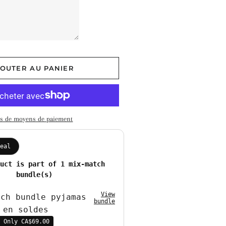
OUTER AU PANIER
us de moyens de paiement
deal
duct is part of 1 mix-match
bundle(s)
View
tch bundle pyjamas
bundle
en soldes
 Only CA$69.00