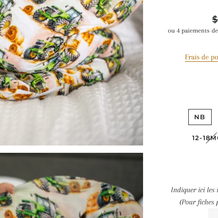
Pr
$
ré
ou 4 paiements d
Frais de po
NB
12-18M
Indiquer ici les
(Pour fiches