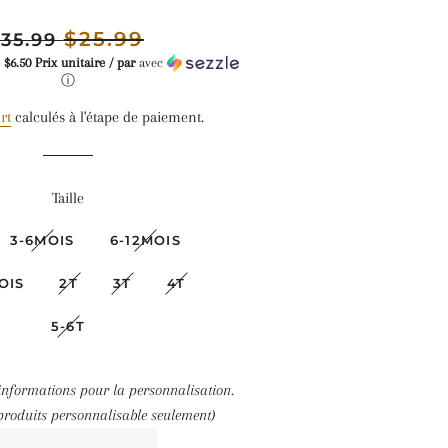
ix
PRIX
$25.99
35.99
gulier
RÉDUIT
e
$6.50 Prix unitaire / par
avec
ⓘ
rt
calculés à l'étape de paiement.
Taille
3-6MOIS
6-12MOIS
OIS
2T
3T
4T
5-6T
 informations pour la personnalisation.
 produits personnalisable seulement)