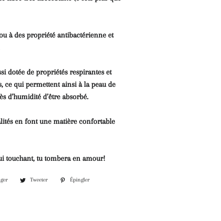
u à des propriété antibactérienne et
ssi dotée de propriétés respirantes et
s, ce qui permettent ainsi à la peau de
xcès d’humidité d’être absorbé.
alités en font une matière confortable
i touchant, tu tombera en amour!
Partager
Tweeter
Épingler
ager
Tweeter
Épingler
sur
sur
sur
Facebook
Twitter
Pinterest