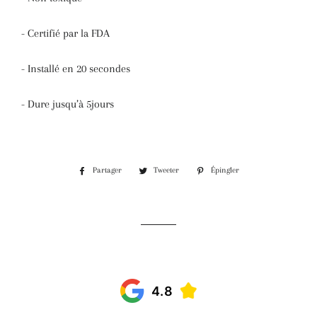
- Certifié par la FDA
- Installé en 20 secondes
- Dure jusqu’à 5jours
Partager
Tweeter
Épingler
Partager
Tweeter
Épingler
sur
sur
sur
Facebook
Twitter
Pinterest