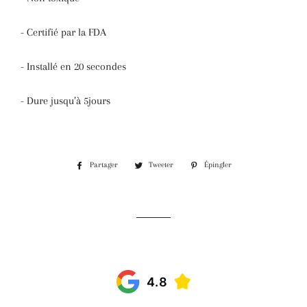
- Certifié par la FDA
- Installé en 20 secondes
- Dure jusqu’à 5jours
Partager
Tweeter
Épingler
Partager
Tweeter
Épingler
sur
sur
sur
Facebook
Twitter
Pinterest