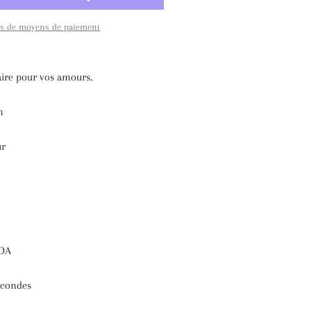
us de moyens de paiement
ire pour vos amours.
n
ur
FDA
secondes