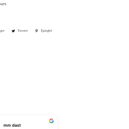
jours
Partager
Tweeter
Épingler
ager
Tweeter
Épingler
sur
sur
sur
Facebook
Twitter
Pinterest