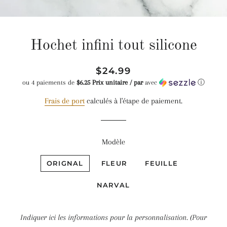
Hochet infini tout silicone
Prix
Prix
$24.99
régulier
réduit
ou 4 paiements de
$6.25 Prix unitaire / par
avec
ⓘ
Frais de port
calculés à l'étape de paiement.
Modèle
ORIGNAL
FLEUR
FEUILLE
NARVAL
Indiquer ici les informations pour la personnalisation. (Pour