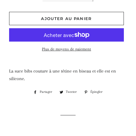
AJOUTER AU PANIER
Plus de moyens de paiement
La suce bibs couture à une tétine en biseau et elle est en
silicone.
Partager
Tweeter
Épingler
Partager
Tweeter
Épingler
sur
sur
sur
Facebook
Twitter
Pinterest