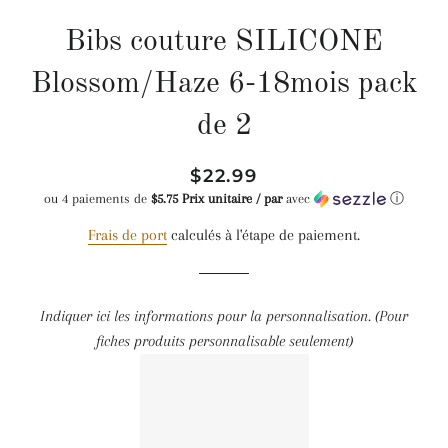
Bibs couture SILICONE
Blossom/Haze 6-18mois pack
de 2
Prix
Prix
$22.99
régulier
réduit
ou 4 paiements de
$5.75 Prix unitaire / par
avec
ⓘ
Frais de port
calculés à l'étape de paiement.
Indiquer ici les informations pour la personnalisation. (Pour
fiches produits personnalisable seulement)