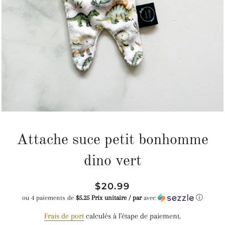
Attache suce petit bonhomme
dino vert
Prix
Prix
$20.99
régulier
réduit
ou 4 paiements de
$5.25 Prix unitaire / par
avec
ⓘ
Frais de port
calculés à l'étape de paiement.